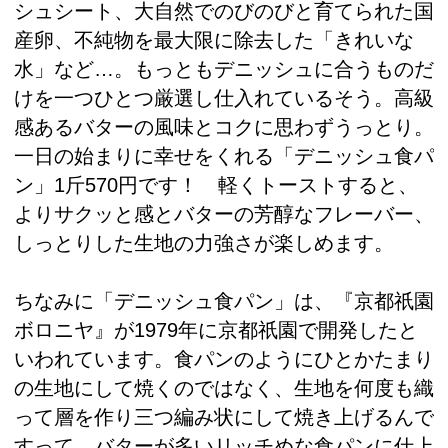
シュシート、大自然でのびのびと育てられた国
産卵、不純物を最大限に除去した「きれいな
水」など…。もっともデニッシュに合うものだ
けを一つひとつ厳選し仕入れているそう。高級
感あるバターの風味とコクに思わずうっとり。
一日の始まりに幸せをくれる「デニッシュ食パ
ン」1斤570円です！ 軽くトーストすると、
よりサクッと感とバターの芳醇なフレーバー、
しっとりした生地の力強さが楽しめます。
ちなみに「デニッシュ食パン」は、『京都祇園
ボロニヤ』が1979年に京都祇園で開発したと
いわれています。食パンのようにひとかたまり
の生地にして焼くのではなく、生地を何度も織
って層を作り三つ編み状にして焼き上げるんで
すって。バターが多いリッチめな食パンに仕上