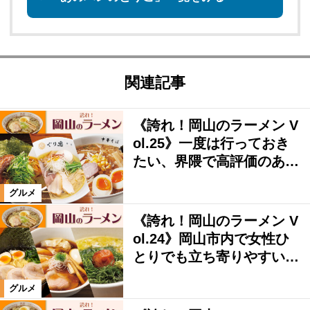
関連記事
《誇れ！岡山のラーメン V
ol.25》一度は行っておき
たい、界隈で高評価のあ…
グルメ
《誇れ！岡山のラーメン V
ol.24》岡山市内で女性ひ
とりでも立ち寄りやすい…
グルメ