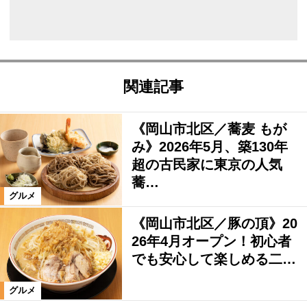
関連記事
《岡山市北区／蕎麦 もが
み》2026年5月、築130年
超の古民家に東京の人気
蕎…
グルメ
《岡山市北区／豚の頂》20
26年4月オープン！初心者
でも安心して楽しめる二…
グルメ