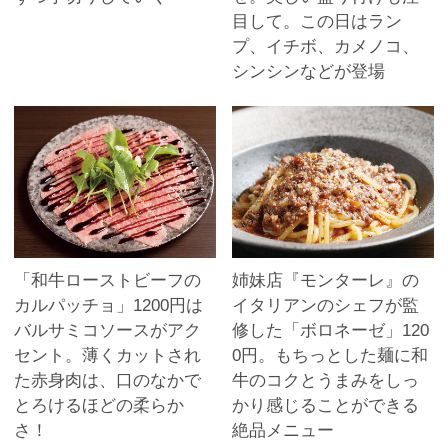
目して。この日はラン
プ、イチボ、カメノコ、
シンシンなどが登場
「和牛ローストビーフの
姉妹店『モンターレ』の
カルパッチョ」1200円は
イタリアンのシェフが監
バルサミコソースがアク
修した「ボロネーゼ」120
セント。薄くカットされ
0円。もちっとした麺に和
た赤身肉は、口のなかで
牛のコクとうまみをしっ
とろけるほどの柔らか
かり感じることができる
さ！
絶品メニュー