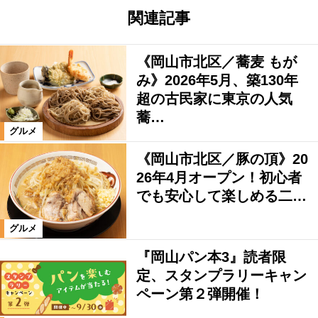
関連記事
《岡山市北区／蕎麦 もが
み》2026年5月、築130年
超の古民家に東京の人気
蕎…
グルメ
《岡山市北区／豚の頂》20
26年4月オープン！初心者
でも安心して楽しめる二…
グルメ
『岡山パン本3』読者限
定、スタンプラリーキャン
ペーン第２弾開催！