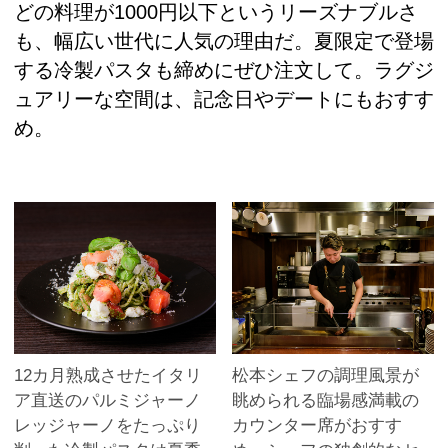
どの料理が1000円以下というリーズナブルさ
も、幅広い世代に人気の理由だ。夏限定で登場
する冷製パスタも締めにぜひ注文して。ラグジ
ュアリーな空間は、記念日やデートにもおすす
め。
12カ月熟成させたイタリ
松本シェフの調理風景が
ア直送のパルミジャーノ
眺められる臨場感満載の
レッジャーノをたっぷり
カウンター席がおすす