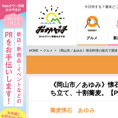
今日何する？週末ど
グルメ
新
HOME
グルメ
《岡山市／あゆみ》懐石料理の様式で賞味
《岡山市／あゆみ》懐
ち立て、十割蕎麦。【P
蕎麦懐石 あゆみ