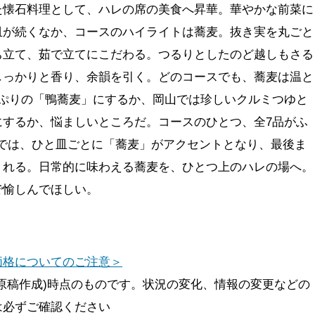
た懐石料理として、ハレの席の美食へ昇華。華やかな前菜に
皿が続くなか、コースのハイライトは蕎麦。抜き実を丸ごと
ち立て、茹で立てにこだわる。つるりとしたのど越しもさる
しっかりと香り、余韻を引く。どのコースでも、蕎麦は温と
っぷりの「鴨蕎麦」にするか、岡山では珍しいクルミつゆと
にするか、悩ましいところだ。コースのひとつ、全7品がふ
0円では、ひと皿ごとに「蕎麦」がアクセントとなり、最後ま
くれる。日常的に味わえる蕎麦を、ひとつ上のハレの場へ。
で愉しんでほしい。
価格についてのご注意＞
原稿作成)時点のものです。状況の変化、情報の変更などの
は必ずご確認ください