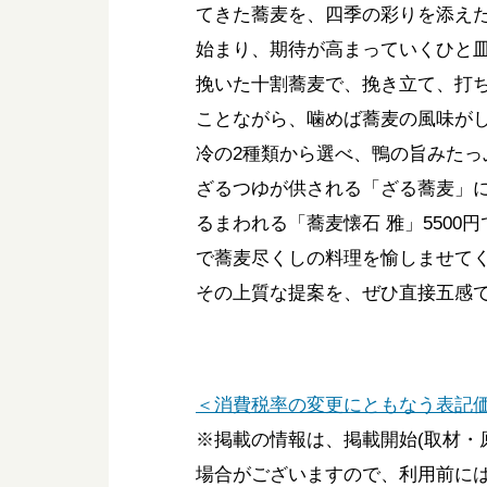
てきた蕎麦を、四季の彩りを添え
始まり、期待が高まっていくひと
挽いた十割蕎麦で、挽き立て、打
ことながら、噛めば蕎麦の風味が
冷の2種類から選べ、鴨の旨みた
ざるつゆが供される「ざる蕎麦」
るまわれる「蕎麦懐石 雅」550
で蕎麦尽くしの料理を愉しませて
その上質な提案を、ぜひ直接五感
＜消費税率の変更にともなう表記
※掲載の情報は、掲載開始(取材・
場合がございますので、利用前に