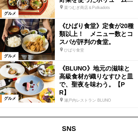
菜つむぎ商店＆Polkadots
グルメ
《ひばり食堂》定食が20種
類以上！ メニュー数とコ
スパが評判の食堂。
ひばり食堂
グルメ
《BLUNO》地元の滋味と
高級食材が織りなすひと皿
で、聖夜を味わう。【P
R】
グルメ
瀬戸内レストラン BLUNO
SNS