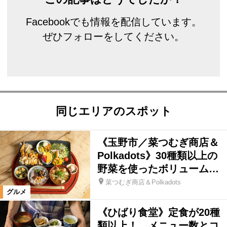
Facebookでも情報を配信しています。
ぜひフォローをしてください。
同じエリアのスポット
《玉野市／菜つむぎ商店＆
Polkadots》30種類以上の
野菜を使ったボリューム…
菜つむぎ商店＆Polkadots
グルメ
《ひばり食堂》定食が20種
類以上！ メニュー数とコ