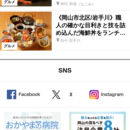
グルメ
寿司 和海（なごみ）
《岡山市北区/岩手川》職
人の確かな目利きと技を詰
め込んだ海鮮丼をランチ…
旬や 岩手川
グルメ
SNS