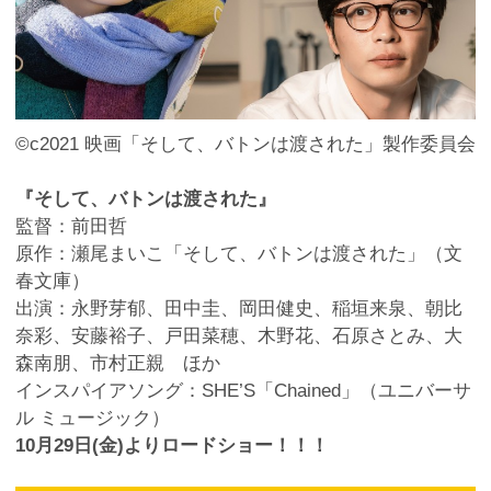
©c2021 映画「そして、バトンは渡された」製作委員会
『そして、バトンは渡された』
監督：前田哲
原作：瀬尾まいこ「そして、バトンは渡された」（文
春文庫）
出演：永野芽郁、田中圭、岡田健史、稲垣来泉、朝比
奈彩、安藤裕子、戸田菜穂、木野花、石原さとみ、大
森南朋、市村正親 ほか
インスパイアソング：SHE’S「Chained」（ユニバーサ
ル ミュージック）
10月29日(金)よりロードショー！！！