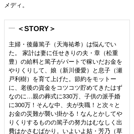
メディ。
＜STORY＞
主婦・後藤篤子（天海祐希）は悩んでい
た。 家計は妻に任せきりの夫・章（松重
豊）の給料と篤子がパートで稼いだお金を
やりくりして、娘（新川優愛）と息子（瀬
戸利樹）を育て上げた。節約をモットー
に、老後の資金をコツコツ貯めてきたはず
なのに…親の葬式に330万、子供の派手婚
に300万！そんな中、夫が失職！と次々と
お金の災難が襲い掛かる！なんとかしてや
りくりするものの篤子の努力はむなしく出
費はかさむばかり。いよいよ姑・芳乃（草