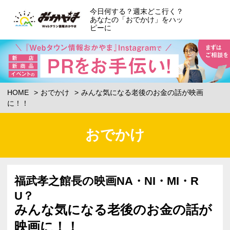
今日何する？週末どこ行く？
あなたの「おでかけ」をハッ
ピーに
HOME
おでかけ
みんな気になる老後のお金の話が映画
に！！
おでかけ
福武孝之館長の映画NA・NI・MI・R
U？
みんな気になる老後のお金の話が
映画に！！