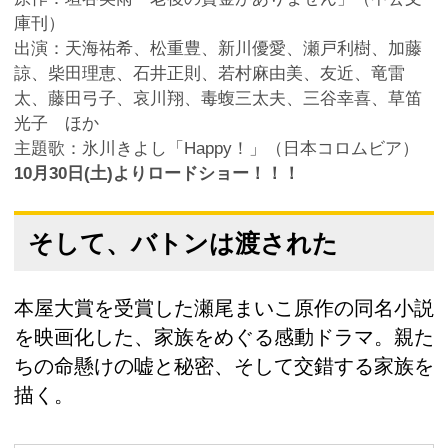
庫刊）
出演：天海祐希、松重豊、新川優愛、瀬戸利樹、加藤
諒、柴田理恵、石井正則、若村麻由美、友近、竜雷
太、藤田弓子、哀川翔、毒蝮三太夫、三谷幸喜、草笛
光子 ほか
主題歌：氷川きよし「Happy！」（日本コロムビア）
10月30日(土)よりロードショー！！！
そして、バトンは渡された
本屋大賞を受賞した瀬尾まいこ原作の同名小説
を映画化した、家族をめぐる感動ドラマ。親た
ちの命懸けの嘘と秘密、そして交錯する家族を
描く。