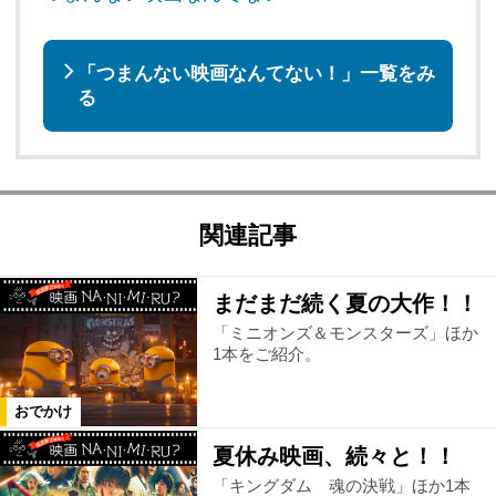
「つまんない映画なんてない！」一覧をみ
る
関連記事
まだまだ続く夏の大作！！
「ミニオンズ＆モンスターズ」ほか
1本をご紹介。
おでかけ
夏休み映画、続々と！！
「キングダム 魂の決戦」ほか1本