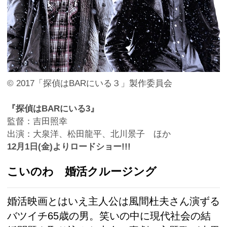
© 2017「探偵はBARにいる３」製作委員会
『探偵はBARにいる3』
監督：吉田照幸
出演：大泉洋、松田龍平、北川景子 ほか
12月1日(金)よりロードショー!!!
こいのわ 婚活クルージング
婚活映画とはいえ主人公は風間杜夫さん演ずる
バツイチ65歳の男。笑いの中に現代社会の結