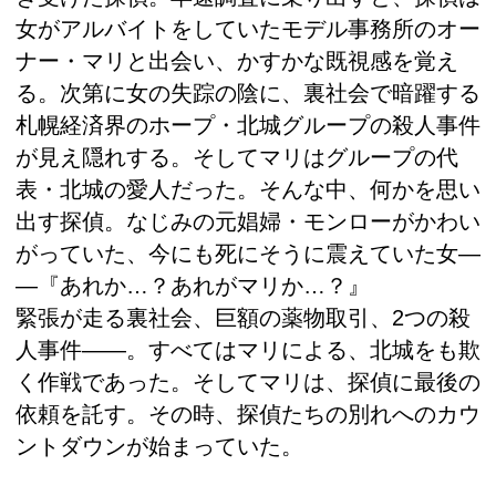
女がアルバイトをしていたモデル事務所のオー
ナー・マリと出会い、かすかな既視感を覚え
る。次第に女の失踪の陰に、裏社会で暗躍する
札幌経済界のホープ・北城グループの殺人事件
が見え隠れする。そしてマリはグループの代
表・北城の愛人だった。そんな中、何かを思い
出す探偵。なじみの元娼婦・モンローがかわい
がっていた、今にも死にそうに震えていた女―
―『あれか…？あれがマリか…？』
緊張が走る裏社会、巨額の薬物取引、2つの殺
人事件――。すべてはマリによる、北城をも欺
く作戦であった。そしてマリは、探偵に最後の
依頼を託す。その時、探偵たちの別れへのカウ
ントダウンが始まっていた。