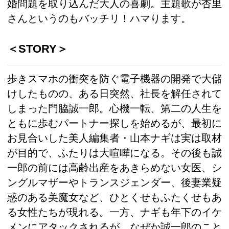
婚問題を取り込んだ大人の喜劇。主題歌が杏里
さんというのもバッチリ！ハマります。
＜STORY＞
歩きスマホの衝突を防ぐ電子機器の開発で大儲
けしたものの、ある日突然、社長を解任されて
しまった門脇誠一郎。心機一転、第二の人生を
ともに歩むパートナー探しを始めるが、最初に
お見合いした美人編集者・山本ナギは実は取材
が目的で、ふたりは大喧嘩になる。その後も誠
一郎の前には高齢出産をあきらめない女医、シ
ングルマザーやトランスジェンダー、後妻業疑
惑のある美魔女など、ひとくせもふたくせもあ
る女性たちが現れる。一方、ナギも年下のイケ
メンにアタックされるが、なぜか誠一郎のこと