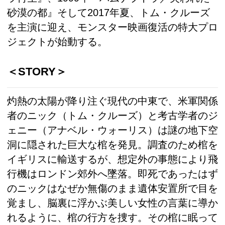
砂漠の都』そして2017年夏、トム・クルーズ
を主演に迎え、モンスター映画復活の特大プロ
ジェクトが始動する。
＜STORY＞
灼熱の太陽が降り注ぐ現代の中東で、米軍関係
者のニック（トム・クルーズ）と考古学者のジ
ェニー（アナベル・ウォーリス）は謎の地下空
洞に隠された巨大な棺を発見。調査のため棺を
イギリスに輸送するが、想定外の事態により飛
行機はロンドン郊外へ墜落。即死であったはず
のニックはなぜか無傷のまま遺体安置所で目を
覚まし、脳裏に浮かぶ美しい女性の言葉に導か
れるように、棺の行方を捜す。その棺に眠って