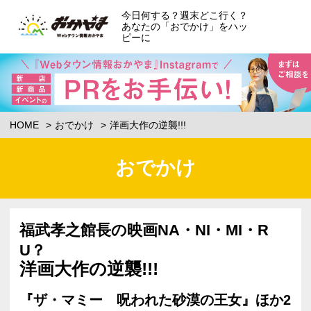
今日何する？週末どこ行く？
あなたの「おでかけ」をハッ
ピーに
HOME
おでかけ
洋画大作の逆襲!!!
おでかけ
福武孝之館長の映画NA・NI・MI・R
U？
洋画大作の逆襲!!!
『ザ・マミー 呪われた砂漠の王女』ほか2