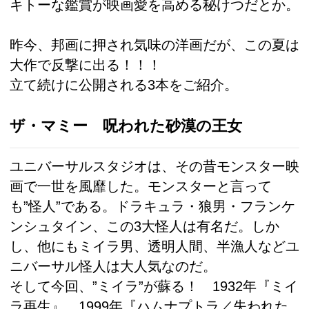
キトーな鑑賞が映画愛を高める秘けつだとか。
昨今、邦画に押され気味の洋画だが、この夏は
大作で反撃に出る！！！
立て続けに公開される3本をご紹介。
ザ・マミー 呪われた砂漠の王女
ユニバーサルスタジオは、その昔モンスター映
画で一世を風靡した。モンスターと言って
も”怪人”である。ドラキュラ・狼男・フランケ
ンシュタイン、この3大怪人は有名だ。しか
し、他にもミイラ男、透明人間、半漁人などユ
ニバーサル怪人は大人気なのだ。
そして今回、”ミイラ”が蘇る！ 1932年『ミイ
ラ再生』、1999年『ハムナプトラ／失われた