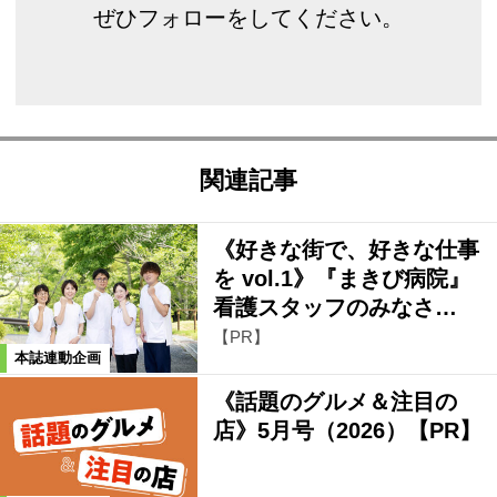
ぜひフォローをしてください。
関連記事
《好きな街で、好きな仕事
を vol.1》『まきび病院』
看護スタッフのみなさ…
【PR】
本誌連動企画
《話題のグルメ＆注目の
店》5月号（2026）【PR】