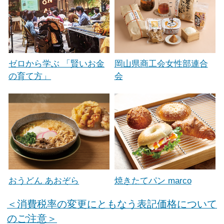
ゼロから学ぶ 「賢いお金
岡山県商工会女性部連合
の育て方」
会
おうどん あおぞら
焼きたてパン marco
＜消費税率の変更にともなう表記価格について
のご注意＞