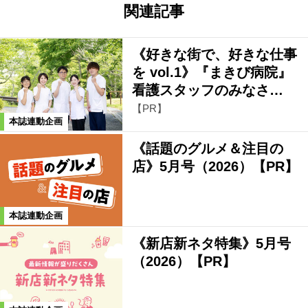
関連記事
《好きな街で、好きな仕事
を vol.1》『まきび病院』
看護スタッフのみなさ…
【PR】
本誌連動企画
《話題のグルメ＆注目の
店》5月号（2026）【PR】
本誌連動企画
《新店新ネタ特集》5月号
（2026）【PR】