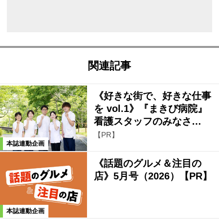
関連記事
《好きな街で、好きな仕事
を vol.1》『まきび病院』
看護スタッフのみなさ…
【PR】
本誌連動企画
《話題のグルメ＆注目の
店》5月号（2026）【PR】
本誌連動企画