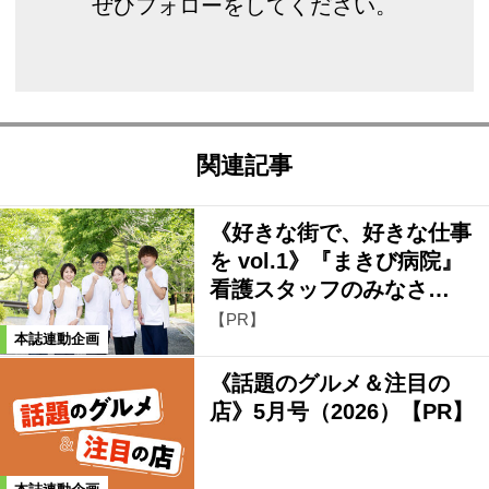
ぜひフォローをしてください。
関連記事
《好きな街で、好きな仕事
を vol.1》『まきび病院』
看護スタッフのみなさ…
【PR】
本誌連動企画
《話題のグルメ＆注目の
店》5月号（2026）【PR】