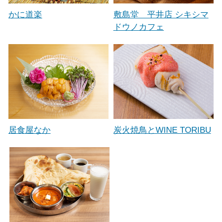
かに道楽
敷島堂 平井店 シキシマ
ドウノカフェ
居食屋なか
炭火焼鳥とWINE TORIBU