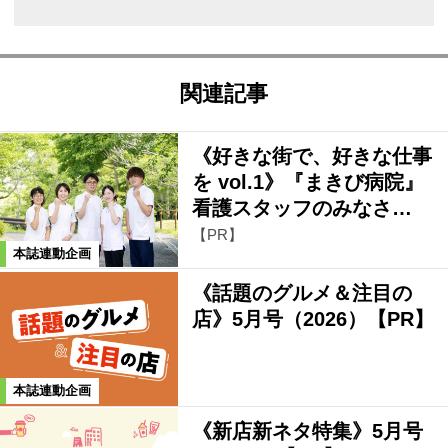
関連記事
《好きな街で、好きな仕事
を vol.1》『まきび病院』
看護スタッフのみなさ…
【PR】
本誌連動企画
《話題のグルメ＆注目の
店》5月号（2026）【PR】
本誌連動企画
《新店新ネタ特集》5月号