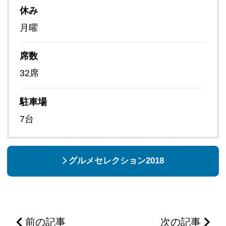
休み
月曜
席数
32席
駐車場
7台
グルメセレクション2018
前の記事
次の記事