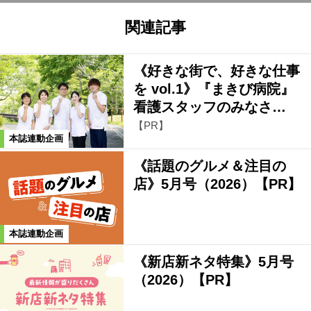
関連記事
《好きな街で、好きな仕事
を vol.1》『まきび病院』
看護スタッフのみなさ…
【PR】
本誌連動企画
《話題のグルメ＆注目の
店》5月号（2026）【PR】
本誌連動企画
《新店新ネタ特集》5月号
（2026）【PR】