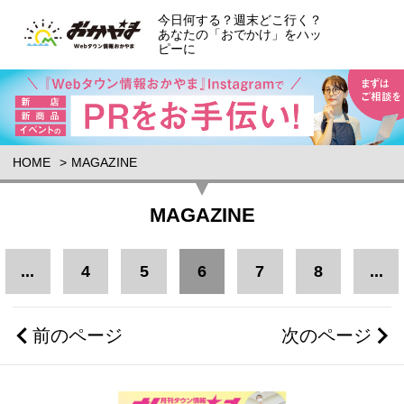
今日何する？週末どこ行く？
あなたの「おでかけ」をハッ
ピーに
HOME
MAGAZINE
MAGAZINE
...
4
5
6
7
8
...
前のページ
次のページ