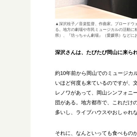
▲深沢桂子／音楽監督、作曲家。ブロードウ
る。地方の劇場や市民ミュージカルの活動に
県）、『坊っちゃん劇場』（愛媛県）などに
深沢さんは、たびたび岡山に来ら
約10年前から岡山でのミュージカ
いほど何度も来ているのですが、
レノワがあって、岡山シンフォニ
団がある。地方都市で、これだけ
多いし、ライブハウスやおしゃれ
それに、なんといっても食べもの