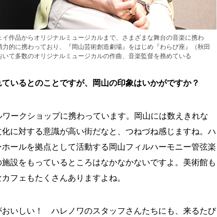
ェイ作品からオリジナルミュージカルまで、さまざまな舞台の音楽に携わ
精力的に携わっており、『岡山芸術創造劇場』をはじめ『わらび座』（秋田
おいて多数のオリジナルミュージカルの作曲、音楽監督を務めている
れているとのことですが、岡山の印象はいかがですか？
ルワークショップに携わっています。岡山には数えきれな
文化に対する意識が高い街だなと、つねづね感じますね。ハ
ーホールを拠点として活動する岡山フィルハーモニー管弦楽
の施設をもっているところはなかなかないですよ。美術館も
なカフェもたくさんありますよね。
がおいしい！ ハレノワのスタッフさんたちにも、来るたび