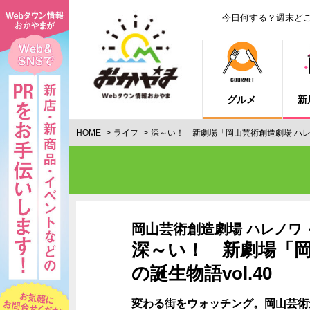
今日何する？週末ど
グルメ
新
HOME
ライフ
深～い！ 新劇場「岡山芸術創造劇場 ハレノ
岡山芸術創造劇場 ハレノワ 
深～い！ 新劇場「岡
の誕生物語vol.40
変わる街をウォッチング。岡山芸術創