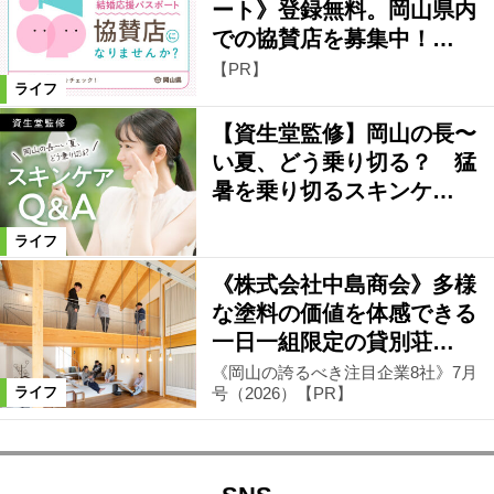
ート》登録無料。岡山県内
での協賛店を募集中！…
【PR】
ライフ
【資生堂監修】岡山の長〜
い夏、どう乗り切る？ 猛
暑を乗り切るスキンケ…
ライフ
《株式会社中島商会》多様
な塗料の価値を体感できる
一日一組限定の貸別荘…
《岡山の誇るべき注目企業8社》7月
号（2026）【PR】
ライフ