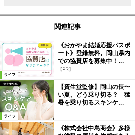
関連記事
《おかやま結婚応援パスポ
ート》登録無料。岡山県内
での協賛店を募集中！…
【PR】
ライフ
【資生堂監修】岡山の長〜
い夏、どう乗り切る？ 猛
暑を乗り切るスキンケ…
ライフ
《株式会社中島商会》多様