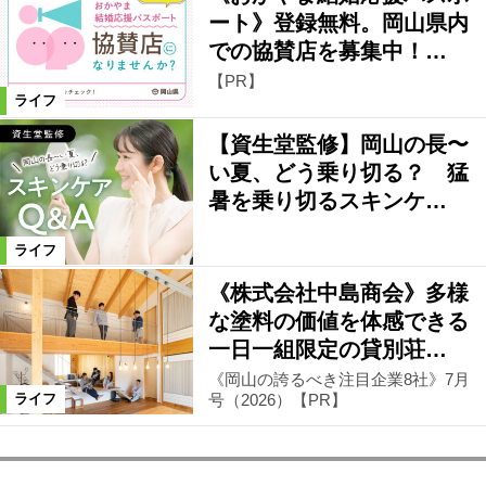
ート》登録無料。岡山県内
での協賛店を募集中！…
【PR】
ライフ
【資生堂監修】岡山の長〜
い夏、どう乗り切る？ 猛
暑を乗り切るスキンケ…
ライフ
《株式会社中島商会》多様
な塗料の価値を体感できる
一日一組限定の貸別荘…
《岡山の誇るべき注目企業8社》7月
号（2026）【PR】
ライフ