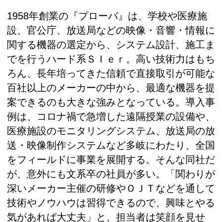
1958年創業の『プローバ』は、学校や医療施
設、官公庁、放送局などの映像・音響・情報に
関する機器の選定から、システム設計、施工ま
でを行うハード系ＳＩｅｒ。高い技術力はもち
ろん、長年培ってきた信頼で直接取引が可能な
百社以上のメーカーの中から、最適な機器を提
案できるのも大きな強みとなっている。導入事
例は、コロナ禍で急増した遠隔授業の設備や、
医療施設のモニタリングシステム、放送局の放
送・映像制作システムなど多岐にわたり、全国
をフィールドに事業を展開する。そんな同社だ
が、意外にも文系卒の社員が多い。「関わりが
深いメーカー主催の研修やＯＪＴなどを通して
技術やノウハウは習得できるので、興味とやる
気があれば大丈夫」と、担当者は笑顔を見せ