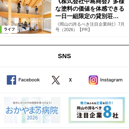
《株式会社中島商会》多様
な塗料の価値を体感できる
一日一組限定の貸別荘…
《岡山の誇るべき注目企業8社》7月
号（2026）【PR】
ライフ
SNS