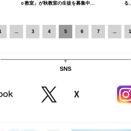
ｏ教室」が秋教室の生徒を募集中…
る
1
...
3
4
5
6
7
...
1
SNS