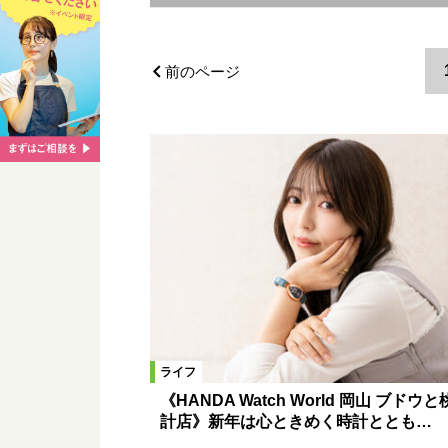
エリア
東備エリア
岡山市中心部
前のページ
高梁・新見・真庭エリア
倉敷市
カテゴリ
ファッション
ショッピング
ライフ
《HANDA Watch World 岡山 ブドウ
計店》新年は心ときめく時計ととも…