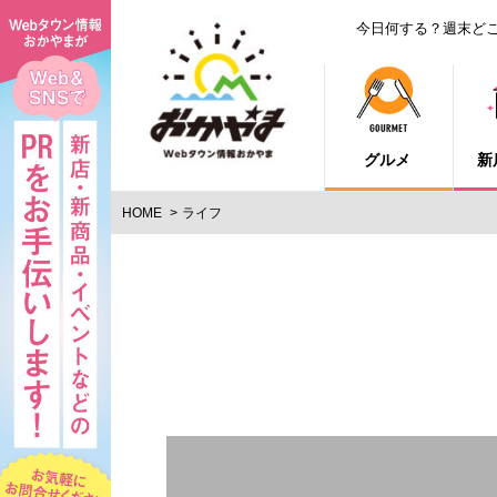
今日何する？週末ど
グルメ
新
HOME
ライフ