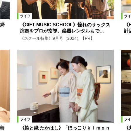
ライフ
ライ
締
《GIFT MUSIC SCHOOL》憧れのサックス
《H
演奏をプロが指導。楽器レンタルもで…
計
《スクール特集》9月号（2024）【PR】
ライフ
ライ
改善
《染と織 たかはし》「ほっこりｋｉｍｏｎ
《