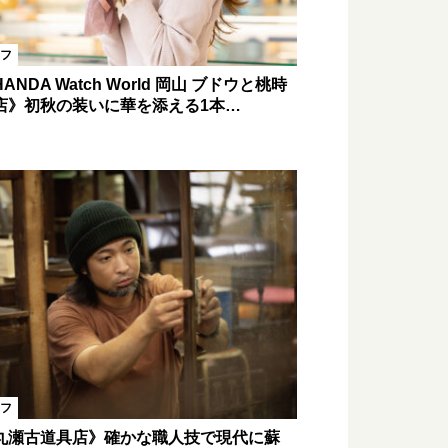
フ
ANDA Watch World 岡山 ブドウと桃時
店》初秋の装いに華を添える1本…
フ
丸瀬古道具店》確かな職人技で現代に蘇