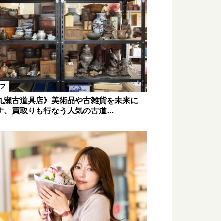
フ
丸瀬古道具店》美術品や古雑貨を未来に
す、買取りも行なう人気の古道…