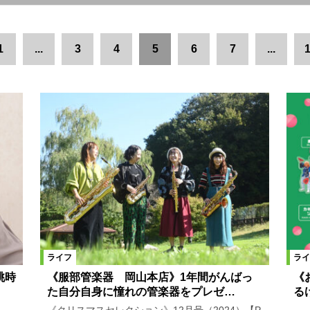
岡山市郊外
津山・美作エリア
玉野市エリア
倉敷市郊外・早島
1
...
3
4
5
6
7
...
1
中心部
井笠エリア
総社・吉備中央エリア
岡山県全域
岡
生活
スクール
絞り込む
ライフ
ライ
と桃時
《服部管楽器 岡山本店》1年間がんばっ
《
た自分自身に憧れの管楽器をプレゼ…
る