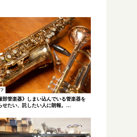
フ
服部管楽器》しまい込んでいる管楽器を
らせたい、託したい人に朗報。…