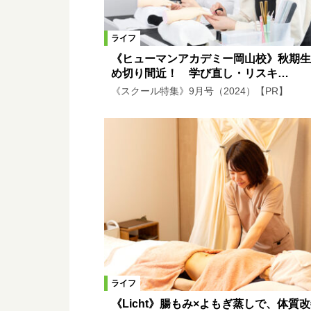
ライフ
《ヒューマンアカデミー岡山校》秋期生
め切り間近！ 学び直し・リスキ…
《スクール特集》9月号（2024）【PR】
ライフ
《Licht》腸もみ×よもぎ蒸しで、体質