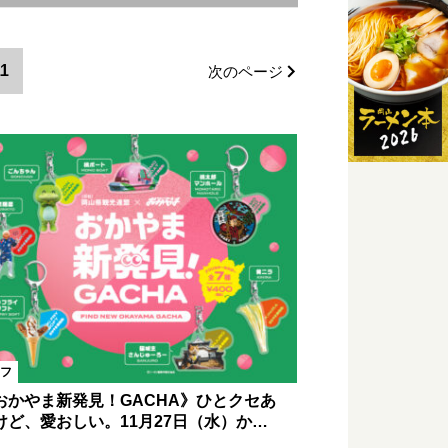
町
赤磐市エリア
1
次のページ
山県外
フ
おかやま新発見！GACHA》ひとクセあ
けど、愛おしい。11月27日（水）か…