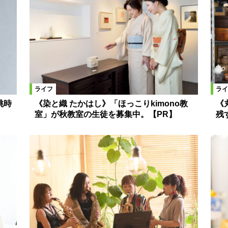
ライフ
ライ
と桃時
《染と織 たかはし》「ほっこりkimono教
《
室」が秋教室の生徒を募集中。【PR】
残