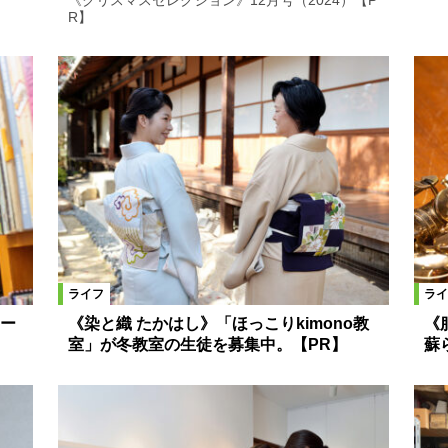
《クリスマスセレクション》12月号（2024）【P
R】
ライフ
ライ
ー
《染と織 たかはし》「ほっこりkimono教
《
室」が冬教室の生徒を募集中。【PR】
蘇