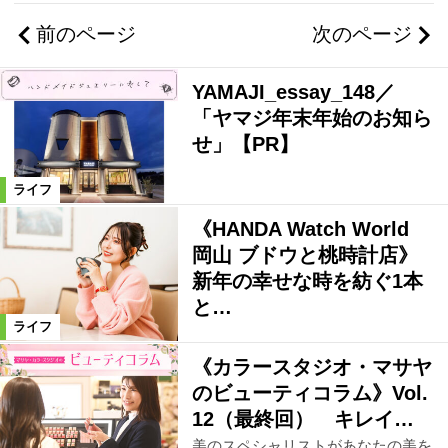
前のページ
次のページ
岡山市郊外
津山・美作エリア
YAMAJI_essay_148／
玉野市エリア
倉敷市郊外・早島町
「ヤマジ年末年始のお知ら
せ」【PR】
赤磐市エリア
ライフ
《HANDA Watch World
高梁・新見・真庭エリア
岡山 ブドウと桃時計店》
新年の幸せな時を紡ぐ1本
倉敷市中心部
井笠エリア
と…
ライフ
《カラースタジオ・マサヤ
総社・吉備中央エリア
岡山県全域
のビューティコラム》Vol.
12（最終回） キレイ…
岡山県外
美のスペシャリストがあなたの美を