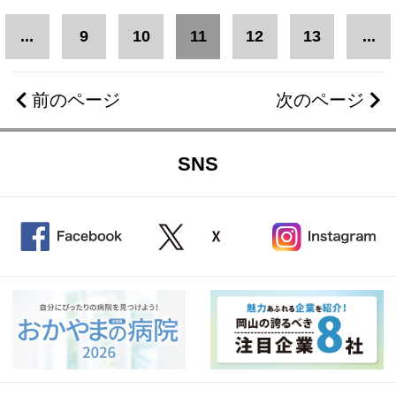
...
9
10
11
12
13
...
前のページ
次のページ
SNS