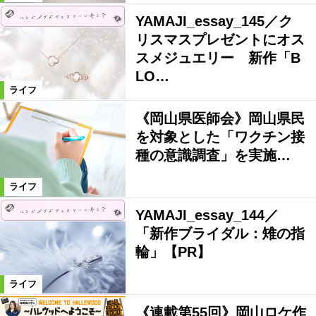
YAMAJI_essay_145／ク
リスマスプレゼントにオス
スメジュエリー 新作「B
LO…
ライフ
《岡山県医師会》岡山県民
を対象とした「ワクチン接
種の意識調査」を実施…
ライフ
YAMAJI_essay_144／
「新作ブライダル：雉の指
輪」【PR】
ライフ
《連載第55回》岡山ロケ作