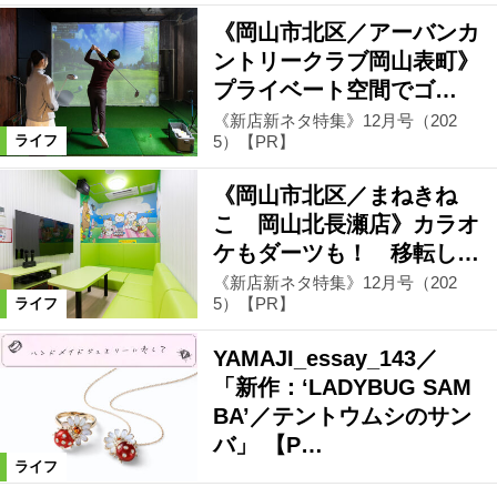
《岡山市北区／アーバンカ
ントリークラブ岡山表町》
プライベート空間でゴ…
《新店新ネタ特集》12月号（202
5）【PR】
ライフ
《岡山市北区／まねきね
こ 岡山北長瀬店》カラオ
ケもダーツも！ 移転し…
《新店新ネタ特集》12月号（202
5）【PR】
ライフ
YAMAJI_essay_143／
「新作：‘LADYBUG SAM
BA’／テントウムシのサン
バ」 【P…
ライフ