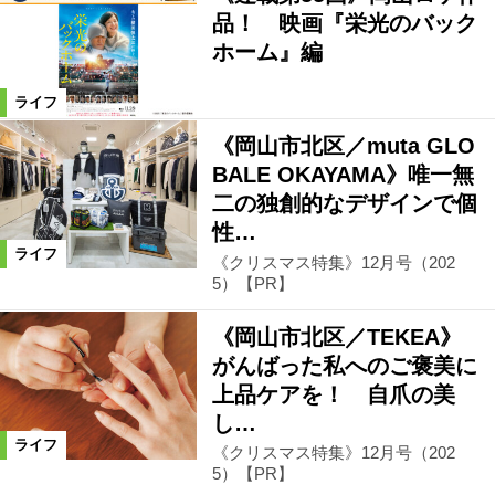
品！ 映画『栄光のバック
ホーム』編
ライフ
《岡山市北区／muta GLO
BALE OKAYAMA》唯一無
二の独創的なデザインで個
性…
ライフ
《クリスマス特集》12月号（202
5）【PR】
《岡山市北区／TEKEA》
がんばった私へのご褒美に
上品ケアを！ 自爪の美
し…
ライフ
《クリスマス特集》12月号（202
5）【PR】