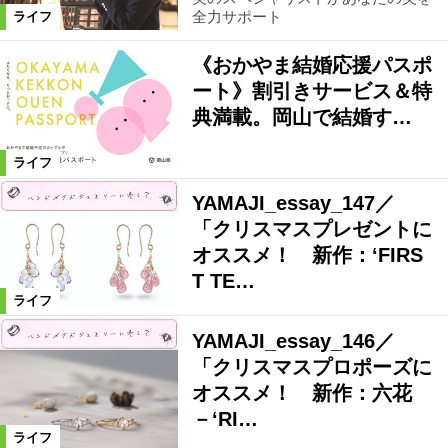
全力サポート
ライフ
カテゴリ
《おかやま結婚応援パスポ
ファッション
ショッピング
ート》割引きサービス＆特
典満載。岡山で結婚す…
生活
スクール
ライフ
YAMAJI_essay_147／
絞り込む
「クリスマスプレゼントに
オススメ！ 新作：‘FIRS
T TE…
ライフ
YAMAJI_essay_146／
「クリスマスプロポーズに
オススメ！ 新作：六花
－‘RI…
ライフ