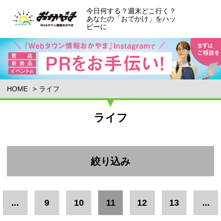
今日何する？週末どこ行く？
あなたの「おでかけ」をハッ
ピーに
HOME
ライフ
ライフ
絞り込み
エリア
...
9
10
11
12
13
...
東備エリア
岡山市中心部