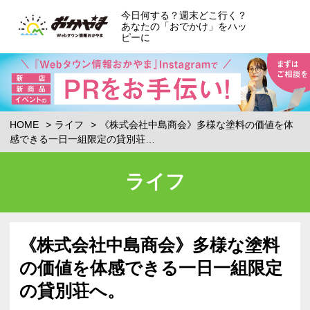
今日何する？週末どこ行く？
あなたの「おでかけ」をハッ
ピーに
HOME
ライフ
《株式会社中島商会》多様な塗料の価値を体
感できる一日一組限定の貸別荘…
ライフ
《株式会社中島商会》多様な塗料
の価値を体感できる一日一組限定
の貸別荘へ。