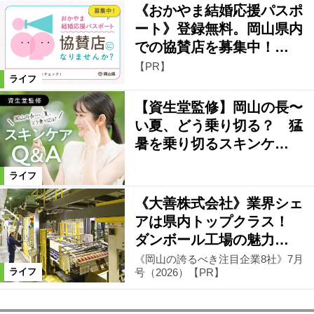
《おかやま結婚応援パスポ
ート》登録無料。岡山県内
での協賛店を募集中！…
【PR】
ライフ
【資生堂監修】岡山の長〜
い夏、どう乗り切る？ 猛
暑を乗り切るスキンケ…
ライフ
《大善株式会社》業界シェ
アは県内トップクラス！
ダンボール工場の魅力…
《岡山の誇るべき注目企業8社》7月
号（2026）【PR】
ライフ