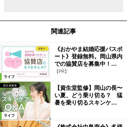
関連記事
《おかやま結婚応援パスポ
ート》登録無料。岡山県内
での協賛店を募集中！…
【PR】
ライフ
【資生堂監修】岡山の長〜
い夏、どう乗り切る？ 猛
暑を乗り切るスキンケ…
ライフ
《株式会社中島商会》多様