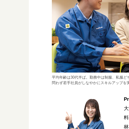
平均年齢は30代半ば。勤務中は制服、私服
問わず若手社員がしなやかにスキルアップを
Pr
大
料
林