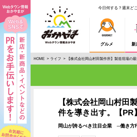
今日何する？週末ど
グルメ
新
HOME
ライフ
【株式会社岡山村田製作所】製造現場の最
【株式会社岡山村田
件を導き出す。【PR
岡山が誇るべき注目企業 ─働き方FI