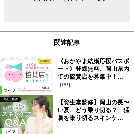
関連記事
《おかやま結婚応援パスポ
ート》登録無料。岡山県内
での協賛店を募集中！…
【PR】
ライフ
【資生堂監修】岡山の長〜
い夏、どう乗り切る？ 猛
暑を乗り切るスキンケ…
ライフ