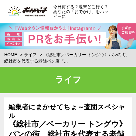
今日何する？週末どこ行く？
あなたの「おでかけ」をハッ
ピーに
HOME
ライフ
《総社市／ベーカリー トングウ》パンの街、
総社市を代表する老舗パン店『…
ライフ
編集者にまかせてちょ～査団スペシャ
ル
《総社市／ベーカリー トングウ》
パンの街、総社市を代表する老舗