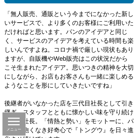
「無人販売、通販という今までになかった新し
いサービスで、より多くのお客様にご利用いた
だければと思います。パンのアイデアと同じ
く、サービスのアイデアを考えている時間も楽
しいんですよね。コロナ禍で厳しい現状もあり
ますが、自販機やWeb販売はこの状況だから
こそ生まれたアイデア。思いつきの精神を大切
にしながら、お店もお客さんも一緒に楽しめる
ようなことを形にしていきたいですね」
後継者がいなかった店を三代目社長として引き
継ぎ、スタッフとともに懐かしい味を守り続け
る吉田社長。「情熱と勢い」をモットーに、パ
ンへの飽くなき好奇心で『トングウ』を日々進
メニュー