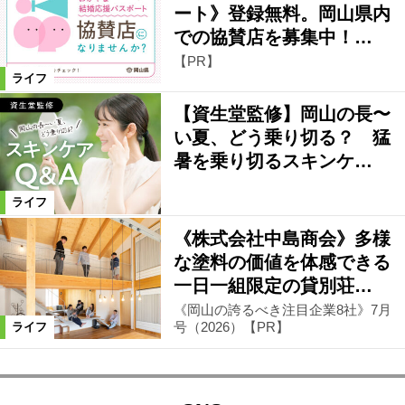
ート》登録無料。岡山県内
での協賛店を募集中！…
【PR】
ライフ
【資生堂監修】岡山の長〜
い夏、どう乗り切る？ 猛
暑を乗り切るスキンケ…
ライフ
《株式会社中島商会》多様
な塗料の価値を体感できる
一日一組限定の貸別荘…
《岡山の誇るべき注目企業8社》7月
号（2026）【PR】
ライフ