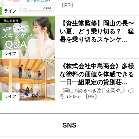
【PR】
ライフ
【資生堂監修】岡山の長〜
い夏、どう乗り切る？ 猛
暑を乗り切るスキンケ…
ライフ
《株式会社中島商会》多様
な塗料の価値を体感できる
一日一組限定の貸別荘…
《岡山の誇るべき注目企業8社》7月
号（2026）【PR】
ライフ
SNS