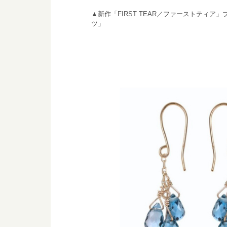
▲新作「FIRST TEAR／ファーストティ
ツ」