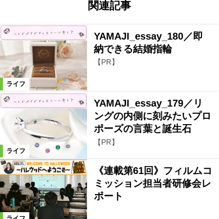
関連記事
YAMAJI_essay_180／即
納できる結婚指輪
【PR】
ライフ
YAMAJI_essay_179／リ
ングの内側に刻みたいプロ
ポーズの言葉と誕生石
【PR】
ライフ
《連載第61回》フィルムコ
ミッション担当者研修会レ
ポート
ライフ