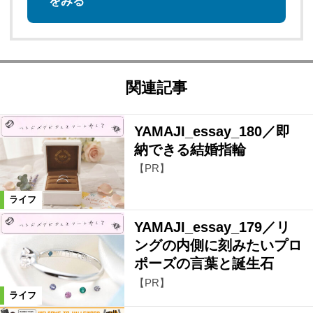
をみる
関連記事
YAMAJI_essay_180／即
納できる結婚指輪
【PR】
ライフ
YAMAJI_essay_179／リ
ングの内側に刻みたいプロ
ポーズの言葉と誕生石
【PR】
ライフ