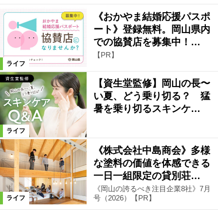
《おかやま結婚応援パスポ
ート》登録無料。岡山県内
での協賛店を募集中！…
【PR】
ライフ
【資生堂監修】岡山の長〜
い夏、どう乗り切る？ 猛
暑を乗り切るスキンケ…
ライフ
《株式会社中島商会》多様
な塗料の価値を体感できる
一日一組限定の貸別荘…
《岡山の誇るべき注目企業8社》7月
号（2026）【PR】
ライフ