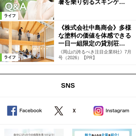
暑を乗り切るスキンケ…
ライフ
《株式会社中島商会》多様
な塗料の価値を体感できる
一日一組限定の貸別荘…
《岡山の誇るべき注目企業8社》7月
号（2026）【PR】
ライフ
SNS