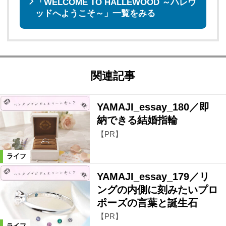
「WELCOME TO HALLEWOOD ～ハレウ
ッドへようこそ～」一覧をみる
関連記事
YAMAJI_essay_180／即
納できる結婚指輪
【PR】
ライフ
YAMAJI_essay_179／リ
ングの内側に刻みたいプロ
ポーズの言葉と誕生石
【PR】
ライフ