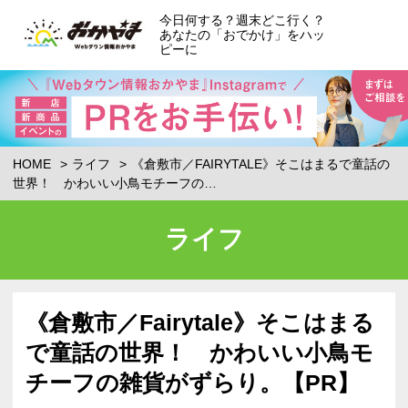
今日何する？週末どこ行く？
あなたの「おでかけ」をハッ
ピーに
HOME
ライフ
《倉敷市／FAIRYTALE》そこはまるで童話の
世界！ かわいい小鳥モチーフの…
ライフ
《倉敷市／Fairytale》そこはまる
で童話の世界！ かわいい小鳥モ
チーフの雑貨がずらり。【PR】