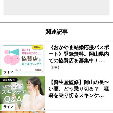
関連記事
《おかやま結婚応援パスポ
ート》登録無料。岡山県内
での協賛店を募集中！…
【PR】
ライフ
【資生堂監修】岡山の長〜
い夏、どう乗り切る？ 猛
暑を乗り切るスキンケ…
ライフ