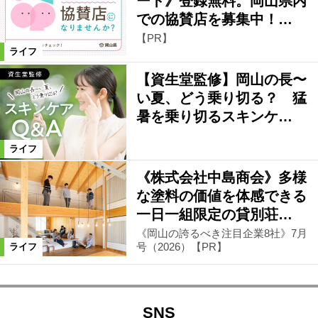
ート》登録無料。岡山県内
での協賛店を募集中！…
【PR】
ライフ
【資生堂監修】岡山の長〜
い夏、どう乗り切る？ 猛
暑を乗り切るスキンケ…
ライフ
《株式会社中島商会》多様
な塗料の価値を体感できる
一日一組限定の貸別荘…
《岡山の誇るべき注目企業8社》7月
号（2026）【PR】
ライフ
SNS