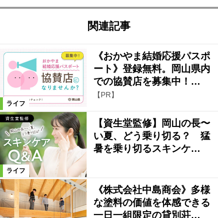
関連記事
《おかやま結婚応援パスポ
ート》登録無料。岡山県内
での協賛店を募集中！…
【PR】
ライフ
【資生堂監修】岡山の長〜
い夏、どう乗り切る？ 猛
暑を乗り切るスキンケ…
ライフ
《株式会社中島商会》多様
な塗料の価値を体感できる
一日一組限定の貸別荘…