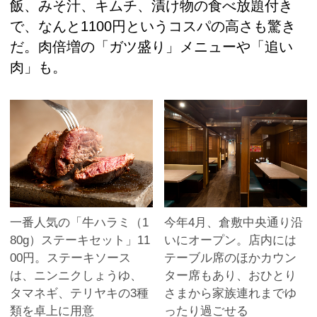
飯、みそ汁、キムチ、漬け物の食べ放題付き
で、なんと1100円というコスパの高さも驚き
だ。肉倍増の「ガツ盛り」メニューや「追い
肉」も。
一番人気の「牛ハラミ（1
今年4月、倉敷中央通り沿
80g）ステーキセット」11
いにオープン。店内には
00円。ステーキソース
テーブル席のほかカウン
は、ニンニクしょうゆ、
ター席もあり、おひとり
タマネギ、テリヤキの3種
さまから家族連れまでゆ
類を卓上に用意
ったり過ごせる