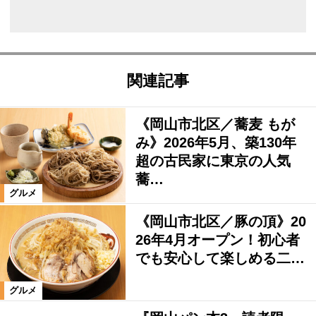
関連記事
《岡山市北区／蕎麦 もが
み》2026年5月、築130年
超の古民家に東京の人気
蕎…
グルメ
《岡山市北区／豚の頂》20
26年4月オープン！初心者
でも安心して楽しめる二…
グルメ