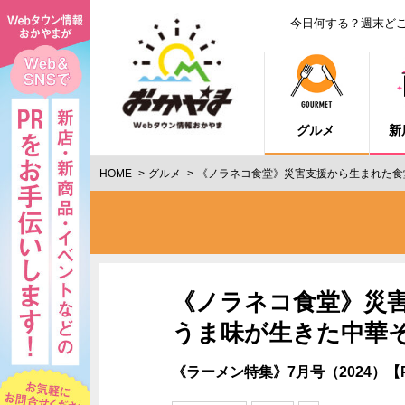
今日何する？週末ど
グルメ
新
HOME
グルメ
《ノラネコ食堂》災害支援から生まれた食
《ノラネコ食堂》災
うま味が生きた中華そ
《ラーメン特集》7月号（2024）【