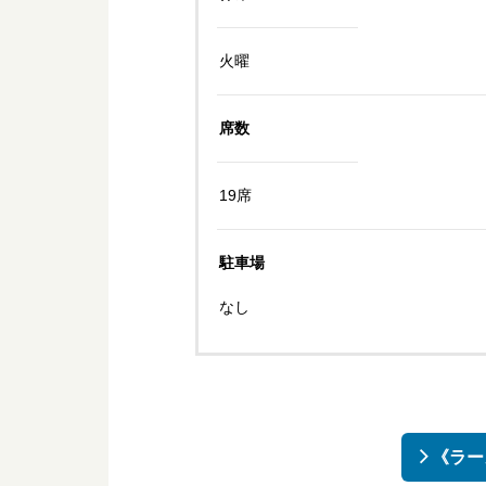
火曜
席数
19席
駐車場
なし
《ラー