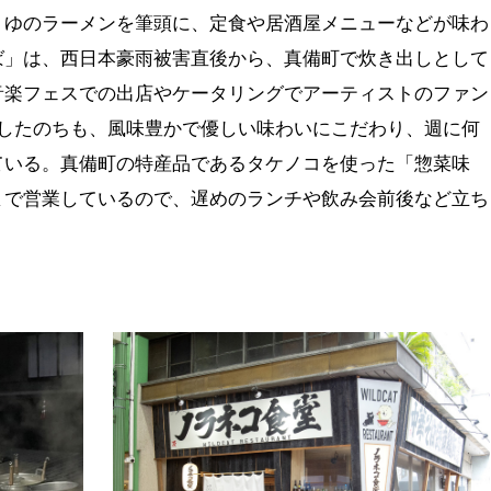
うゆのラーメンを筆頭に、定食や居酒屋メニューなどが味わ
ば」は、西日本豪雨被害直後から、真備町で炊き出しとして
音楽フェスでの出店やケータリングでアーティストのファン
転したのちも、風味豊かで優しい味わいにこだわり、週に何
ている。真備町の特産品であるタケノコを使った「惣菜味
まで営業しているので、遅めのランチや飲み会前後など立ち