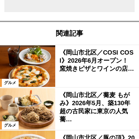
関連記事
《岡山市北区／COSI COS
I》2026年6月オープン！
窯焼きピザとワインの店…
グルメ
《岡山市北区／蕎麦 もが
み》2026年5月、築130年
超の古民家に東京の人気
蕎…
グルメ
《岡山市北区／豚の頂》20