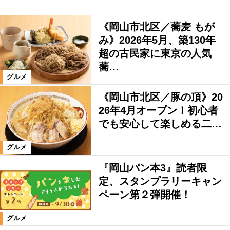
《岡山市北区／蕎麦 もが
み》2026年5月、築130年
超の古民家に東京の人気
蕎…
グルメ
《岡山市北区／豚の頂》20
26年4月オープン！初心者
でも安心して楽しめる二…
グルメ
『岡山パン本3』読者限
定、スタンプラリーキャン
ペーン第２弾開催！
グルメ