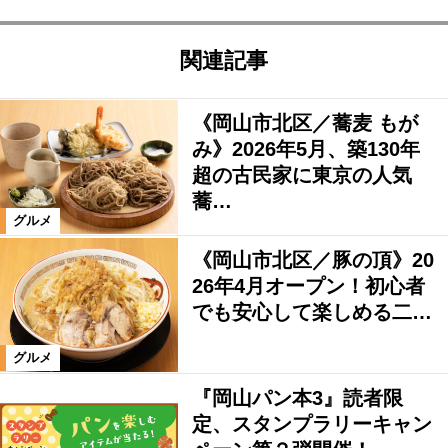
関連記事
《岡山市北区／蕎麦 もが
み》2026年5月、築130年
超の古民家に東京の人気
蕎…
グルメ
《岡山市北区／豚の頂》20
26年4月オープン！初心者
でも安心して楽しめる二…
グルメ
『岡山パン本3』読者限
定、スタンプラリーキャン