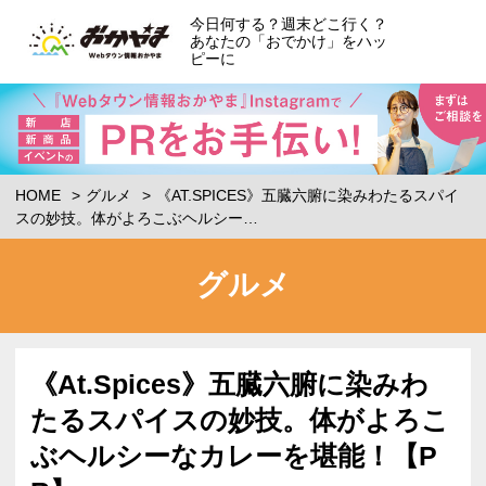
今日何する？週末どこ行く？
あなたの「おでかけ」をハッ
ピーに
HOME
グルメ
《AT.SPICES》五臓六腑に染みわたるスパイ
スの妙技。体がよろこぶヘルシー…
グルメ
《At.Spices》五臓六腑に染みわ
たるスパイスの妙技。体がよろこ
ぶヘルシーなカレーを堪能！【P