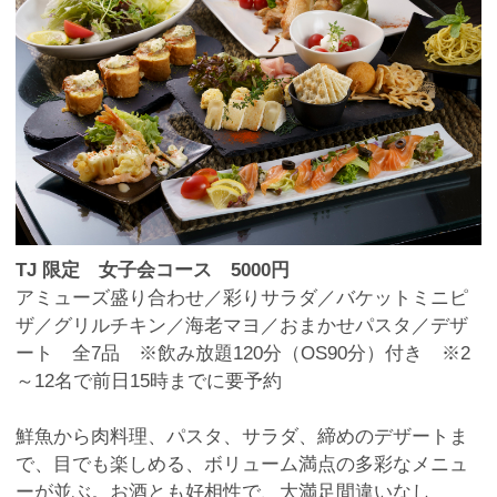
TJ 限定 女子会コース 5000円
アミューズ盛り合わせ／彩りサラダ／バケットミニピ
ザ／グリルチキン／海老マヨ／おまかせパスタ／デザ
ート 全7品 ※飲み放題120分（OS90分）付き ※2
～12名で前日15時までに要予約
鮮魚から肉料理、パスタ、サラダ、締めのデザートま
で、目でも楽しめる、ボリューム満点の多彩なメニュ
ーが並ぶ。お酒とも好相性で、大満足間違いなし