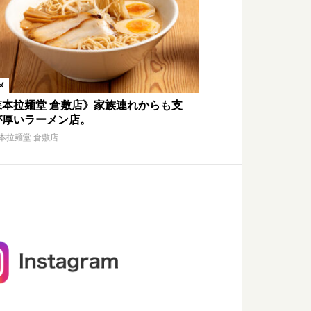
メ
森本拉麺堂 倉敷店》家族連れからも支
が厚いラーメン店。
本拉麺堂 倉敷店