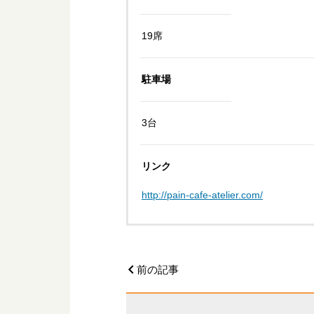
19席
駐車場
3台
リンク
http://pain-cafe-atelier.com/
前の記事