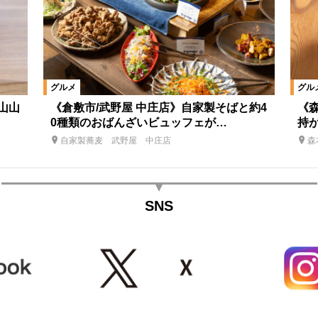
グルメ
グル
羽山山
《倉敷市/武野屋 中庄店》自家製そばと約4
《
0種類のおばんざいビュッフェが…
持
自家製蕎麦 武野屋 中庄店
森
SNS